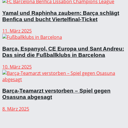
Yamal und Raphinha zaubern: Barça schlägt
Benfica und bucht Viertelfinal-Ticket
11. März 2025
Barça, Espanyol, CE Europa und Sant Andreu:
Das sind die Fußballklubs in Barcelona
10. März 2025
Barça-Teamarzt verstorben – Spiel gegen
Osasuna abgesagt
8. März 2025