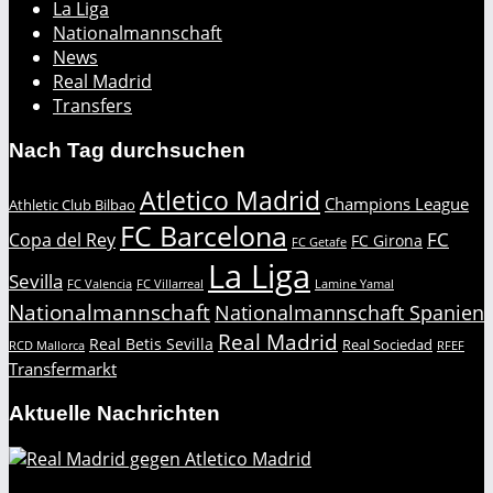
La Liga
Nationalmannschaft
News
Real Madrid
Transfers
Nach Tag durchsuchen
Atletico Madrid
Champions League
Athletic Club Bilbao
FC Barcelona
FC
Copa del Rey
FC Girona
FC Getafe
La Liga
Sevilla
FC Valencia
FC Villarreal
Lamine Yamal
Nationalmannschaft
Nationalmannschaft Spanien
Real Madrid
Real Betis Sevilla
Real Sociedad
RCD Mallorca
RFEF
Transfermarkt
Aktuelle Nachrichten