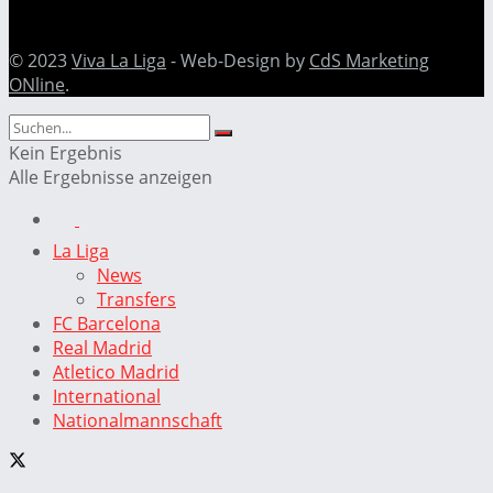
© 2023
Viva La Liga
- Web-Design by
CdS Marketing
ONline
.
Kein Ergebnis
Alle Ergebnisse anzeigen
La Liga
News
Transfers
FC Barcelona
Real Madrid
Atletico Madrid
International
Nationalmannschaft