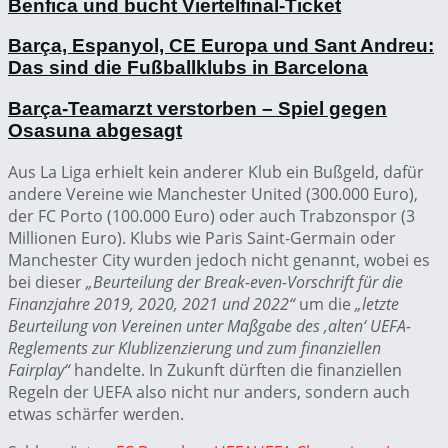
Benfica und bucht Viertelfinal-Ticket
Barça, Espanyol, CE Europa und Sant Andreu:
Das sind die Fußballklubs in Barcelona
Barça-Teamarzt verstorben – Spiel gegen
Osasuna abgesagt
Aus La Liga erhielt kein anderer Klub ein Bußgeld, dafür
andere Vereine wie Manchester United (300.000 Euro),
der FC Porto (100.000 Euro) oder auch Trabzonspor (3
Millionen Euro). Klubs wie Paris Saint-Germain oder
Manchester City wurden jedoch nicht genannt, wobei es
bei dieser
„Beurteilung der Break-even-Vorschrift für die
Finanzjahre 2019, 2020, 2021 und 2022“
um die
„letzte
Beurteilung von Vereinen unter Maßgabe des ‚alten‘ UEFA-
Reglements zur Klublizenzierung und zum finanziellen
Fairplay“
handelte. In Zukunft dürften die finanziellen
Regeln der UEFA also nicht nur anders, sondern auch
etwas schärfer werden.