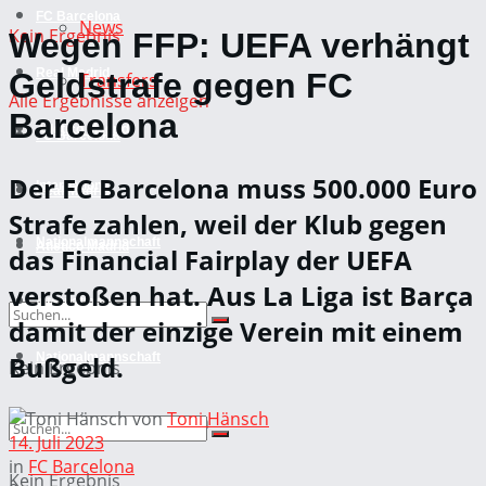
FC Barcelona
News
Kein Ergebnis
Wegen FFP: UEFA verhängt
Real Madrid
Geldstrafe gegen FC
Transfers
Alle Ergebnisse anzeigen
Barcelona
Atletico Madrid
FC Barcelona
Der FC Barcelona muss 500.000 Euro
International
Real Madrid
Strafe zahlen, weil der Klub gegen
Nationalmannschaft
Atletico Madrid
das Financial Fairplay der UEFA
verstoßen hat. Aus La Liga ist Barça
International
damit der einzige Verein mit einem
Bußgeld.
Nationalmannschaft
Kein Ergebnis
von
Toni Hänsch
Alle Ergebnisse anzeigen
14. Juli 2023
in
FC Barcelona
Kein Ergebnis