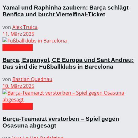
Yamal und Raphinha zaubern: Barça schlägt
Benfica und bucht Viertelfinal-Ticket
von
Alex Truica
11. März 2025
FC Barcelona
Barça, Espanyol, CE Europa und Sant Andreu:
Das sind die Fußballklubs in Barcelona
von
Bastian Quednau
10. März 2025
FC Barcelona
Barça-Teamarzt verstorben – Spiel gegen
Osasuna abgesagt