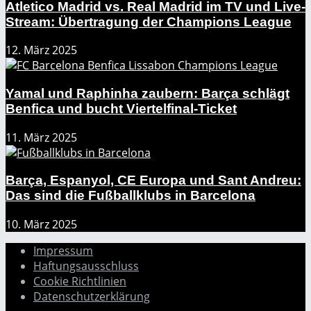
Atletico Madrid vs. Real Madrid im TV und Live-
Stream: Übertragung der Champions League
12. März 2025
Yamal und Raphinha zaubern: Barça schlägt
Benfica und bucht Viertelfinal-Ticket
11. März 2025
Barça, Espanyol, CE Europa und Sant Andreu:
Das sind die Fußballklubs in Barcelona
10. März 2025
Impressum
Haftungsausschluss
Cookie Richtlinien
Datenschutzerklärung