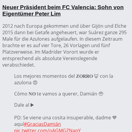
Neuer Präsident beim FC Valencia: Sohn von
Eigentümer Peter Lim
2012 nach Europa gekommen und über Gijón und Elche
2015 dann bei Getafe angeheuert, war Suárez ganze 295
Male für die Azulones aufgelaufen. In diesem Zeitraum
brachte er es auf vier Tore, 26 Vorlagen und fünf
Platzverweise. Im Madrider Vorort wurde er
entsprechend als absolute Vereinslegende
verabschiedet.
Los mejores momentos del 𝐙𝐎𝐑𝐑𝐎 🦊 con la
azulona 😍
Cómo 𝐍𝐎 te vamos a querer, Damián 🥹
Dale al ▶️
PD: Se viene una cosita insuperable, dadme 💙
aquí
#GraciasDamián
pic.twitter.com/oAGMGZNapY