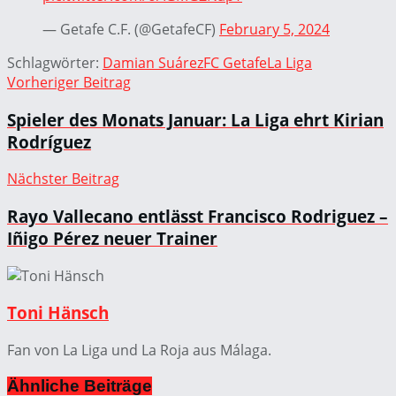
— Getafe C.F. (@GetafeCF)
February 5, 2024
Schlagwörter:
Damian Suárez
FC Getafe
La Liga
Vorheriger Beitrag
Spieler des Monats Januar: La Liga ehrt Kirian
Rodríguez
Nächster Beitrag
Rayo Vallecano entlässt Francisco Rodriguez –
Iñigo Pérez neuer Trainer
Toni Hänsch
Fan von La Liga und La Roja aus Málaga.
Ähnliche
Beiträge