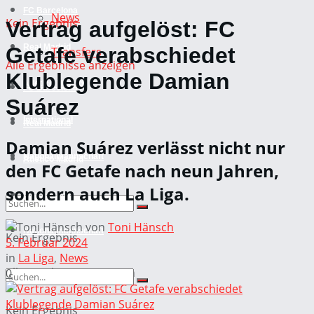
FC Barcelona
News
Kein Ergebnis
Vertrag aufgelöst: FC
Real Madrid
Getafe verabschiedet
Transfers
Alle Ergebnisse anzeigen
Klublegende Damian
Atletico Madrid
FC Barcelona
Suárez
International
Real Madrid
Damian Suárez verlässt nicht nur
Nationalmannschaft
Atletico Madrid
den FC Getafe nach neun Jahren,
sondern auch La Liga.
International
von
Toni Hänsch
Nationalmannschaft
Kein Ergebnis
5. Februar 2024
in
La Liga
,
News
Alle Ergebnisse anzeigen
0
Kein Ergebnis