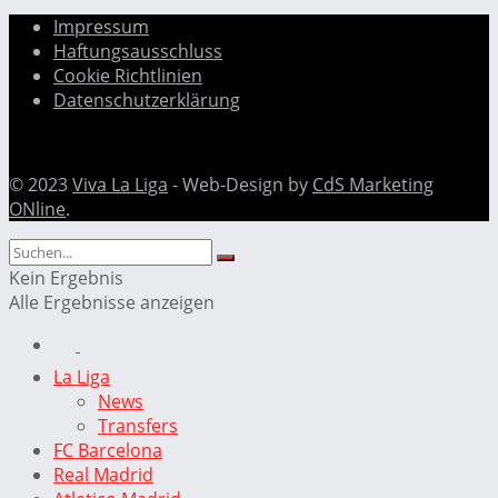
Impressum
Haftungsausschluss
Cookie Richtlinien
Datenschutzerklärung
© 2023
Viva La Liga
- Web-Design by
CdS Marketing
ONline
.
Kein Ergebnis
Alle Ergebnisse anzeigen
La Liga
News
Transfers
FC Barcelona
Real Madrid