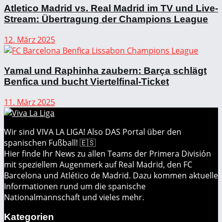
Atletico Madrid vs. Real Madrid im TV und Live-
Stream: Übertragung der Champions League
12. März 2025
Yamal und Raphinha zaubern: Barça schlägt
Benfica und bucht Viertelfinal-Ticket
11. März 2025
Wir sind VIVA LA LIGA! Also DAS Portal über den
spanischen Fußball! 🇪🇸
Hier finde Ihr News zu allen Teams der Primera División
mit speziellem Augenmerk auf Real Madrid, den FC
Barcelona und Atlético de Madrid. Dazu kommen aktuelle
Informationen rund um die spanische
Nationalmannschaft und vieles mehr.
Kategorien