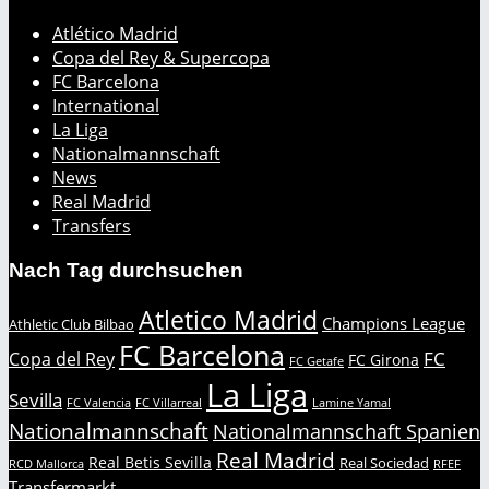
Atlético Madrid
Copa del Rey & Supercopa
FC Barcelona
International
La Liga
Nationalmannschaft
News
Real Madrid
Transfers
Nach Tag durchsuchen
Atletico Madrid
Champions League
Athletic Club Bilbao
FC Barcelona
FC
Copa del Rey
FC Girona
FC Getafe
La Liga
Sevilla
FC Valencia
FC Villarreal
Lamine Yamal
Nationalmannschaft
Nationalmannschaft Spanien
Real Madrid
Real Betis Sevilla
Real Sociedad
RCD Mallorca
RFEF
Transfermarkt