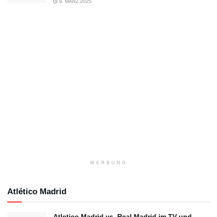
8. MÄRZ 2025
WERBUNG
Atlético Madrid
Atletico Madrid vs. Real Madrid im TV und