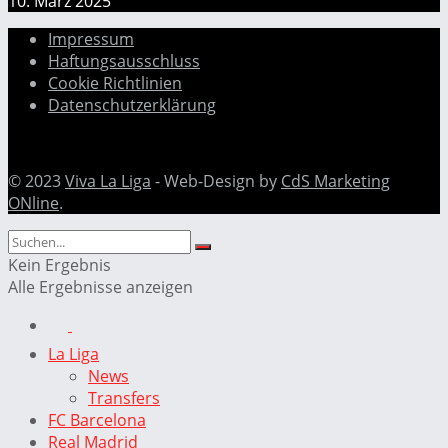
10. März 2025
Impressum
Haftungsausschluss
Cookie Richtlinien
Datenschutzerklärung
© 2023
Viva La Liga
- Web-Design by
CdS Marketing
ONline
.
Kein Ergebnis
Alle Ergebnisse anzeigen
La Liga
News
Transfers
FC Barcelona
Real Madrid