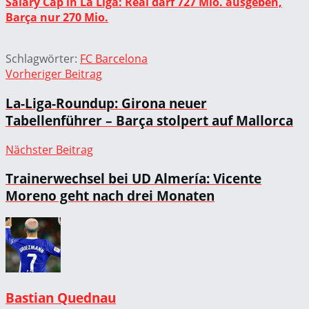
Salary Cap in La Liga: Real darf 727 Mio. ausgeben,
Barça nur 270 Mio.
Schlagwörter:
FC Barcelona
Vorheriger Beitrag
La-Liga-Roundup: Girona neuer
Tabellenführer – Barça stolpert auf Mallorca
Nächster Beitrag
Trainerwechsel bei UD Almería: Vicente
Moreno geht nach drei Monaten
Bastian Quednau