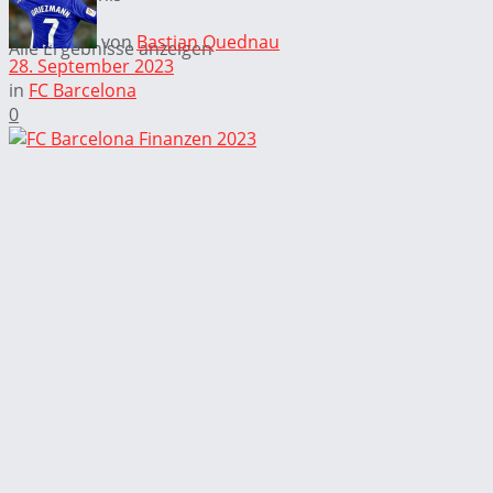
von
Bastian Quednau
Alle Ergebnisse anzeigen
28. September 2023
in
FC Barcelona
0