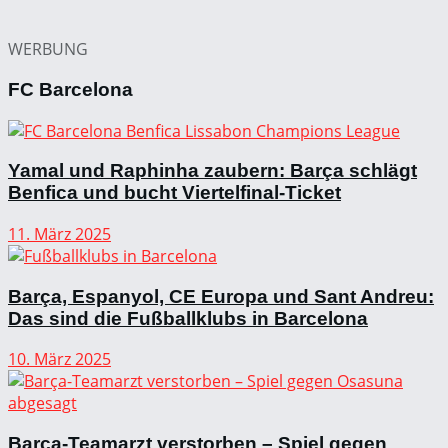
WERBUNG
FC Barcelona
Yamal und Raphinha zaubern: Barça schlägt
Benfica und bucht Viertelfinal-Ticket
11. März 2025
Barça, Espanyol, CE Europa und Sant Andreu:
Das sind die Fußballklubs in Barcelona
10. März 2025
Barça-Teamarzt verstorben – Spiel gegen