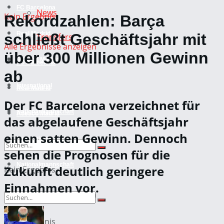
FC Barcelona
News
Kein Ergebnis
Rekordzahlen: Barça
Real Madrid
schließt Geschäftsjahr mit
Transfers
Alle Ergebnisse anzeigen
über 300 Millionen Gewinn
Atletico Madrid
FC Barcelona
ab
International
Real Madrid
Der FC Barcelona verzeichnet für
Nationalmannschaft
Atletico Madrid
das abgelaufene Geschäftsjahr
einen satten Gewinn. Dennoch
International
sehen die Prognosen für die
Nationalmannschaft
Zukunft deutlich geringere
Kein Ergebnis
Einnahmen vor.
Alle Ergebnisse anzeigen
Kein Ergebnis