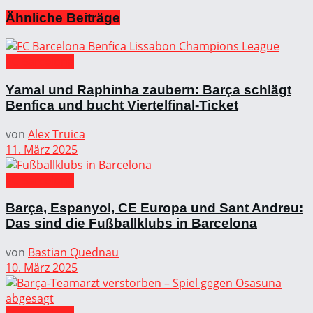
Ähnliche
Beiträge
FC Barcelona
Yamal und Raphinha zaubern: Barça schlägt
Benfica und bucht Viertelfinal-Ticket
von
Alex Truica
11. März 2025
FC Barcelona
Barça, Espanyol, CE Europa und Sant Andreu:
Das sind die Fußballklubs in Barcelona
von
Bastian Quednau
10. März 2025