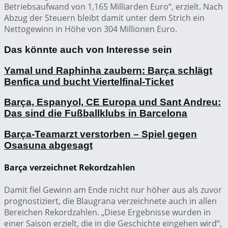
Betriebsaufwand von 1,165 Milliarden Euro“, erzielt. Nach
Abzug der Steuern bleibt damit unter dem Strich ein
Nettogewinn in Höhe von 304 Millionen Euro.
Das könnte auch von Interesse sein
Yamal und Raphinha zaubern: Barça schlägt
Benfica und bucht Viertelfinal-Ticket
Barça, Espanyol, CE Europa und Sant Andreu:
Das sind die Fußballklubs in Barcelona
Barça-Teamarzt verstorben – Spiel gegen
Osasuna abgesagt
Barça verzeichnet Rekordzahlen
Damit fiel Gewinn am Ende nicht nur höher aus als zuvor
prognostiziert, die Blaugrana verzeichnete auch in allen
Bereichen Rekordzahlen. „Diese Ergebnisse wurden in
einer Saison erzielt, die in die Geschichte eingehen wird“,