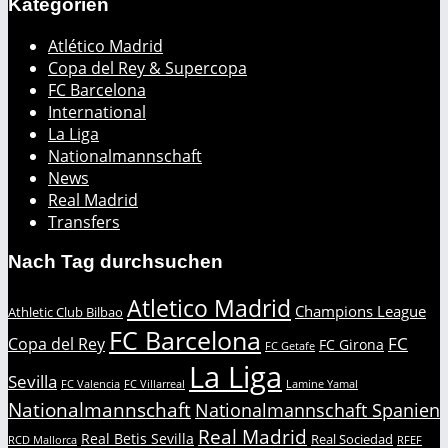
Kategorien
Atlético Madrid
Copa del Rey & Supercopa
FC Barcelona
International
La Liga
Nationalmannschaft
News
Real Madrid
Transfers
Nach Tag durchsuchen
Atletico Madrid
Champions League
Athletic Club Bilbao
FC Barcelona
FC
Copa del Rey
FC Girona
FC Getafe
La Liga
Sevilla
FC Valencia
FC Villarreal
Lamine Yamal
Nationalmannschaft
Nationalmannschaft Spanien
Real Madrid
Real Betis Sevilla
Real Sociedad
RCD Mallorca
RFEF