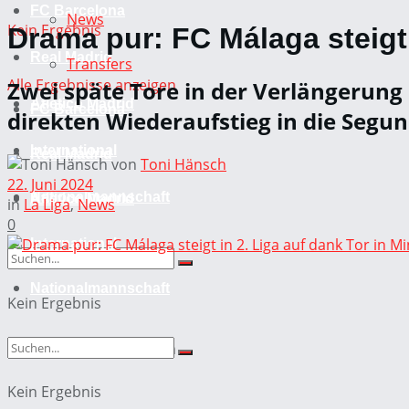
FC Barcelona
News
Kein Ergebnis
Drama pur: FC Málaga steigt 
Real Madrid
Transfers
Alle Ergebnisse anzeigen
Zwei späte Tore in der Verlängerung 
Atletico Madrid
FC Barcelona
direkten Wiederaufstieg in die Segun
International
Real Madrid
von
Toni Hänsch
22. Juni 2024
Nationalmannschaft
Atletico Madrid
in
La Liga
,
News
0
International
Nationalmannschaft
Kein Ergebnis
Alle Ergebnisse anzeigen
Kein Ergebnis