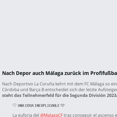
Nach Depor auch Málaga zurück im Profifußba
Nach Deportivo La Coruña kehrt mit dem FC Málaga so ein w
Córdoba und Barça B entscheidet sich der letzte Aufsteige
steht das Teilnehmerfeld für die Segunda División 2023/
🤍 𝗨𝗡𝗔 𝗖𝗢𝗦𝗔 𝗜𝗡𝗘𝗫𝗣𝗟𝗜𝗖𝗔𝗕𝗟𝗘 🩵
La euforia del
@MalagaCF
tras conseguir el ascenso e