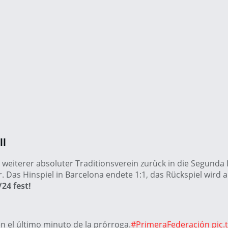
ll
eiterer absoluter Traditionsverein zurück in die Segunda Di
r. Das Hinspiel in Barcelona endete 1:1, das Rückspiel wir
24 fest!
n el último minuto de la prórroga.
#PrimeraFederación
pic.