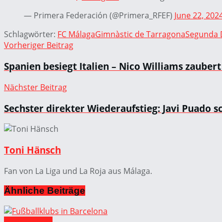
— Primera Federación (@Primera_RFEF)
June 22, 202
Schlagwörter:
FC Málaga
Gimnàstic de Tarragona
Segunda D
Vorheriger Beitrag
Spanien besiegt Italien – Nico Williams zaubert
Nächster Beitrag
Sechster direkter Wiederaufstieg: Javi Puado s
Toni Hänsch
Fan von La Liga und La Roja aus Málaga.
Ähnliche
Beiträge