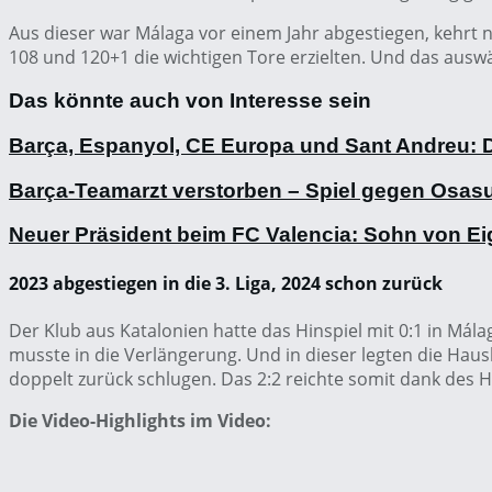
Aus dieser war Málaga vor einem Jahr abgestiegen, kehrt 
108 und 120+1 die wichtigen Tore erzielten. Und das ausw
Das könnte auch von Interesse sein
Barça, Espanyol, CE Europa und Sant Andreu: D
Barça-Teamarzt verstorben – Spiel gegen Osas
Neuer Präsident beim FC Valencia: Sohn von Ei
2023 abgestiegen in die 3. Liga, 2024 schon zurück
Der Klub aus Katalonien hatte das Hinspiel mit 0:1 in Mála
musste in die Verlängerung. Und in dieser legten die Haush
doppelt zurück schlugen. Das 2:2 reichte somit dank des Hi
Die Video-Highlights im Video: