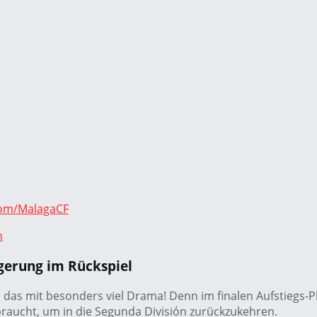
x.com/MalagaCF
n
ngerung im Rückspiel
d das mit besonders viel Drama! Denn im finalen Aufstiegs-P
braucht, um in die Segunda División zurückzukehren.