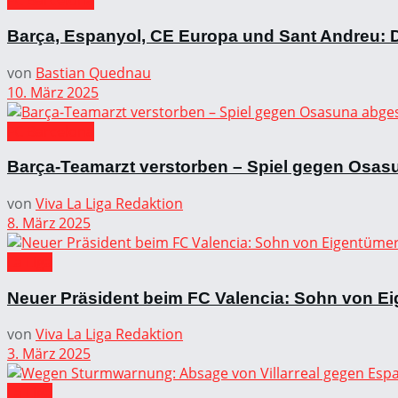
FC Barcelona
Barça, Espanyol, CE Europa und Sant Andreu: D
von
Bastian Quednau
10. März 2025
FC Barcelona
Barça-Teamarzt verstorben – Spiel gegen Osas
von
Viva La Liga Redaktion
8. März 2025
La Liga
Neuer Präsident beim FC Valencia: Sohn von Ei
von
Viva La Liga Redaktion
3. März 2025
La Liga