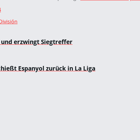
4
ivisión
 und erzwingt Siegtreffer
chießt Espanyol zurück in La Liga