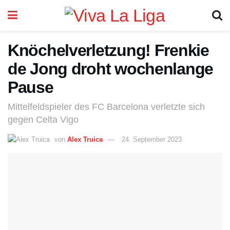
Knöchelverletzung! Frenkie
de Jong droht wochenlange
Pause
Mittelfeldspieler des FC Barcelona verletzte sich
gegen Celta Vigo
von
Alex Truica
24. September 2023