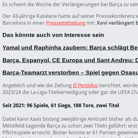
Es scheint die Woche der Verlängerungen bei Barça zu se
Der 43-jährige Katalane hatte auf seiner Pressekonferenz e
Barcelona in einer
Pressemitteilung
mit:
Xavi verlängert b
Das könnte auch von Interesse sein
Yamal und Raphinha zaubern: Barça schlägt Benf
Barça, Espanyol, CE Europa und Sant Andreu: D
Barça-Teamarzt verstorben – Spiel gegen Osas
Angeblich und wie die Zeitung
El Periódico
berichtet, würde
2023/24 die La-Liga-Titelverteidigung oder gar die UEFA 
Seit 2021: 96 Spiele, 61 Siege, 188 Tore, zwei Titel
Dabei kann Xavis bislang zweijährige Amtszeit bisher al
Mittelfeld-Legende Barça zu schon zwei Titeln geführt: ers
Pflichtspiele erreicht. Bisher konnte er 61 Partien gewinn