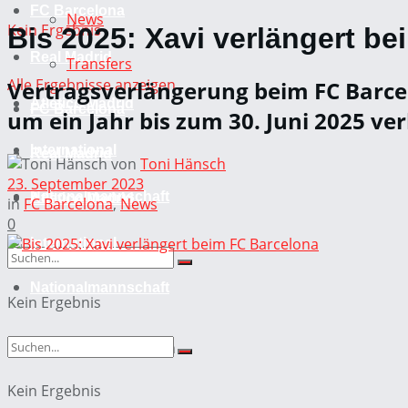
FC Barcelona
News
Kein Ergebnis
Bis 2025: Xavi verlängert b
Real Madrid
Transfers
Alle Ergebnisse anzeigen
Vertragsverlängerung beim FC Barcel
Atletico Madrid
FC Barcelona
um ein Jahr bis zum 30. Juni 2025 ver
International
Real Madrid
von
Toni Hänsch
23. September 2023
Nationalmannschaft
Atletico Madrid
in
FC Barcelona
,
News
0
International
Nationalmannschaft
Kein Ergebnis
Alle Ergebnisse anzeigen
Kein Ergebnis