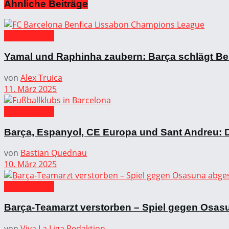
Ähnliche
Beiträge
FC Barcelona
Yamal und Raphinha zaubern: Barça schlägt Benf
von
Alex Truica
11. März 2025
FC Barcelona
Barça, Espanyol, CE Europa und Sant Andreu: D
von
Bastian Quednau
10. März 2025
FC Barcelona
Barça-Teamarzt verstorben – Spiel gegen Osas
von
Viva La Liga Redaktion