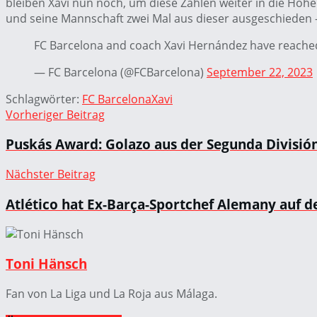
bleiben Xavi nun noch, um diese Zahlen weiter in die H
und seine Mannschaft zwei Mal aus dieser ausgeschieden – 
FC Barcelona and coach Xavi Hernández have reached 
— FC Barcelona (@FCBarcelona)
September 22, 2023
Schlagwörter:
FC Barcelona
Xavi
Vorheriger Beitrag
Puskás Award: Golazo aus der Segunda División
Nächster Beitrag
Atlético hat Ex-Barça-Sportchef Alemany auf d
Toni Hänsch
Fan von La Liga und La Roja aus Málaga.