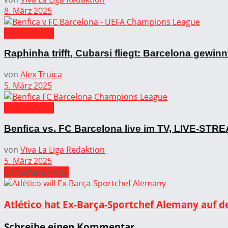
8. März 2025
International
Raphinha trifft, Cubarsi fliegt: Barcelona gewinn
von
Alex Truica
5. März 2025
International
Benfica vs. FC Barcelona live im TV, LIVE-ST
von
Viva La Liga Redaktion
5. März 2025
Nächster Beitrag
Atlético hat Ex-Barça-Sportchef Alemany auf d
Schreibe einen Kommentar