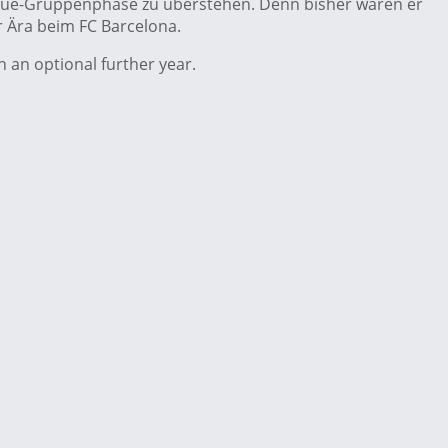
ague-Gruppenphase zu überstehen. Denn bisher waren er
r Ära beim FC Barcelona.
 an optional further year.